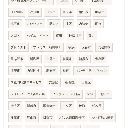
ルネ稲毛海岸グランマークス
千葉県
野田市
千葉県野田市
江戸川区
品川区
茂原市
埼玉県
狛江市
船橋市
小平市
さいたま市
貼り方
北区
内覧会
同行
大田区
ハイムスイート
費用
神奈川県
安い
プレミスト
プレミスト船橋塚田
横浜
保谷市
武蔵野市
習志野市
浦和区
上尾市
朝霞市
朝霞市
豊島区
浦安市
内覧同行
調布市
柏市
インテリアオプション
内覧同行無料サービス
文京区
稲毛区
目黒区
フォレセーヌ渋谷富ヶ谷
プラウドシティ日吉
外注
府中市
渋谷区
川越市
国分寺市
中央区
後悔
栃木県
多摩市
流山市
日野市
バウス川口新井宿
ルネ市原八幡宿