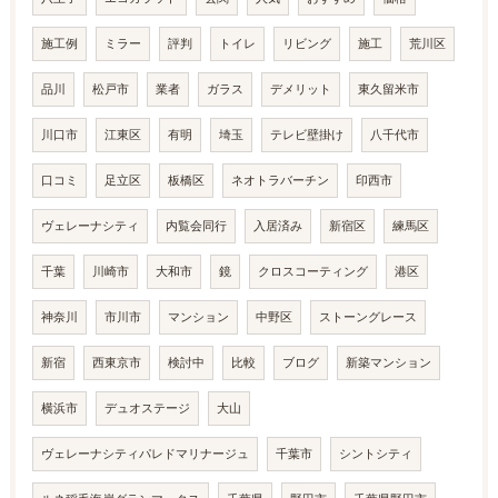
施工例
ミラー
評判
トイレ
リビング
施工
荒川区
品川
松戸市
業者
ガラス
デメリット
東久留米市
川口市
江東区
有明
埼玉
テレビ壁掛け
八千代市
口コミ
足立区
板橋区
ネオトラバーチン
印西市
ヴェレーナシティ
内覧会同行
入居済み
新宿区
練馬区
千葉
川崎市
大和市
鏡
クロスコーティング
港区
神奈川
市川市
マンション
中野区
ストーングレース
新宿
西東京市
検討中
比較
ブログ
新築マンション
横浜市
デュオステージ
大山
ヴェレーナシティパレドマリナージュ
千葉市
シントシティ