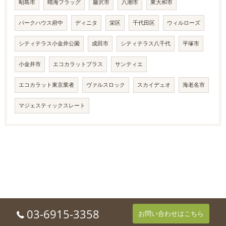
昭島市
晴海フラッグ
藤沢市
八潮市
東大和市
パークハウス府中
ディニタ
栄区
千代田区
ウィルローズ
シティテラス小金井公園
成田市
シティテラス八千代
平塚市
小金井市
エコカラットプラス
サンティエ
エコカラット東京業者
ヴァルスロック
スカイデュオ
海老名市
マジェスティックスレート
03-6915-3358
お問い合わせはこちら