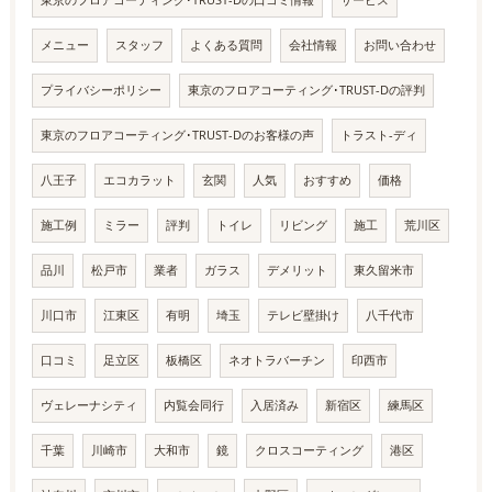
メニュー
スタッフ
よくある質問
会社情報
お問い合わせ
プライバシーポリシー
東京のフロアコーティング･TRUST-Dの評判
東京のフロアコーティング･TRUST-Dのお客様の声
トラスト-ディ
八王子
エコカラット
玄関
人気
おすすめ
価格
施工例
ミラー
評判
トイレ
リビング
施工
荒川区
品川
松戸市
業者
ガラス
デメリット
東久留米市
川口市
江東区
有明
埼玉
テレビ壁掛け
八千代市
口コミ
足立区
板橋区
ネオトラバーチン
印西市
ヴェレーナシティ
内覧会同行
入居済み
新宿区
練馬区
千葉
川崎市
大和市
鏡
クロスコーティング
港区