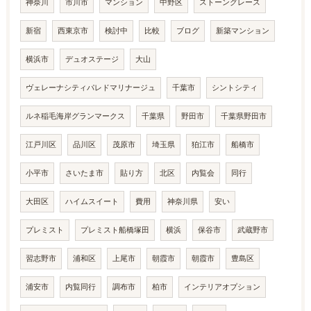
神奈川
市川市
マンション
中野区
ストーングレース
新宿
西東京市
検討中
比較
ブログ
新築マンション
横浜市
デュオステージ
大山
ヴェレーナシティパレドマリナージュ
千葉市
シントシティ
ルネ稲毛海岸グランマークス
千葉県
野田市
千葉県野田市
江戸川区
品川区
茂原市
埼玉県
狛江市
船橋市
小平市
さいたま市
貼り方
北区
内覧会
同行
大田区
ハイムスイート
費用
神奈川県
安い
プレミスト
プレミスト船橋塚田
横浜
保谷市
武蔵野市
習志野市
浦和区
上尾市
朝霞市
朝霞市
豊島区
浦安市
内覧同行
調布市
柏市
インテリアオプション