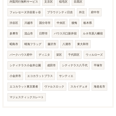
内覧同行無料サービス
文京区
稲毛区
目黒区
フォレセーヌ渋谷富ヶ谷
プラウドシティ日吉
外注
府中市
渋谷区
川越市
国分寺市
中央区
後悔
栃木県
多摩市
流山市
日野市
バウス川口新井宿
ルネ市原八幡宿
昭島市
晴海フラッグ
藤沢市
八潮市
東大和市
パークハウス府中
ディニタ
栄区
千代田区
ウィルローズ
シティテラス小金井公園
成田市
シティテラス八千代
平塚市
小金井市
エコカラットプラス
サンティエ
エコカラット東京業者
ヴァルスロック
スカイデュオ
海老名市
マジェスティックスレート