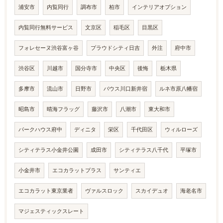
浦安市
内覧同行
調布市
柏市
インテリアオプション
内覧同行無料サービス
文京区
稲毛区
目黒区
フォレセーヌ渋谷富ヶ谷
プラウドシティ日吉
外注
府中市
渋谷区
川越市
国分寺市
中央区
後悔
栃木県
多摩市
流山市
日野市
バウス川口新井宿
ルネ市原八幡宿
昭島市
晴海フラッグ
藤沢市
八潮市
東大和市
パークハウス府中
ディニタ
栄区
千代田区
ウィルローズ
シティテラス小金井公園
成田市
シティテラス八千代
平塚市
小金井市
エコカラットプラス
サンティエ
エコカラット東京業者
ヴァルスロック
スカイデュオ
海老名市
マジェスティックスレート