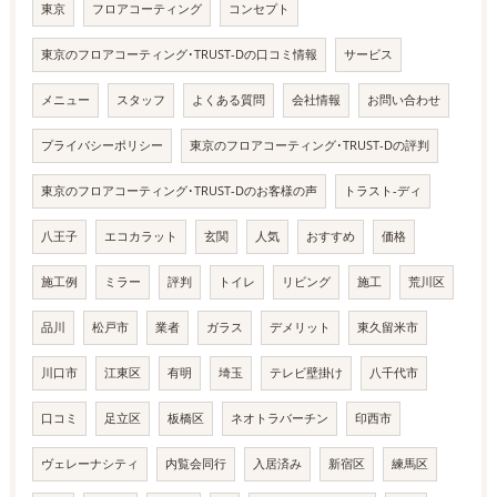
東京
フロアコーティング
コンセプト
東京のフロアコーティング･TRUST-Dの口コミ情報
サービス
メニュー
スタッフ
よくある質問
会社情報
お問い合わせ
プライバシーポリシー
東京のフロアコーティング･TRUST-Dの評判
東京のフロアコーティング･TRUST-Dのお客様の声
トラスト-ディ
八王子
エコカラット
玄関
人気
おすすめ
価格
施工例
ミラー
評判
トイレ
リビング
施工
荒川区
品川
松戸市
業者
ガラス
デメリット
東久留米市
川口市
江東区
有明
埼玉
テレビ壁掛け
八千代市
口コミ
足立区
板橋区
ネオトラバーチン
印西市
ヴェレーナシティ
内覧会同行
入居済み
新宿区
練馬区