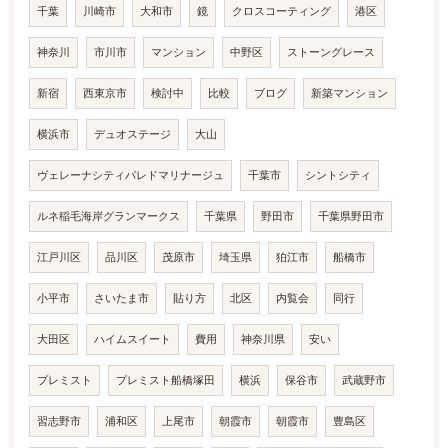
千葉
川崎市
大和市
鏡
クロスコーティング
港区
神奈川
市川市
マンション
中野区
ストーングレース
新宿
西東京市
検討中
比較
ブログ
新築マンション
横浜市
デュオステージ
大山
ヴェレーナシティパレドマリナージュ
千葉市
シントシティ
ルネ稲毛海岸グランマークス
千葉県
野田市
千葉県野田市
江戸川区
品川区
茂原市
埼玉県
狛江市
船橋市
小平市
さいたま市
貼り方
北区
内覧会
同行
大田区
ハイムスイート
費用
神奈川県
安い
プレミスト
プレミスト船橋塚田
横浜
保谷市
武蔵野市
習志野市
浦和区
上尾市
朝霞市
朝霞市
豊島区