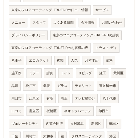
東京のフロアコーティング･TRUST-Dの口コミ情報
サービス
メニュー
スタッフ
よくある質問
会社情報
お問い合わせ
プライバシーポリシー
東京のフロアコーティング･TRUST-Dの評判
東京のフロアコーティング･TRUST-Dのお客様の声
トラスト-ディ
八王子
エコカラット
玄関
人気
おすすめ
価格
施工例
ミラー
評判
トイレ
リビング
施工
荒川区
品川
松戸市
業者
ガラス
デメリット
東久留米市
川口市
江東区
有明
埼玉
テレビ壁掛け
八千代市
口コミ
足立区
板橋区
ネオトラバーチン
印西市
ヴェレーナシティ
内覧会同行
入居済み
新宿区
練馬区
千葉
川崎市
大和市
鏡
クロスコーティング
港区