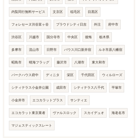
内覧同行無料サービス
文京区
稲毛区
目黒区
フォレセーヌ渋谷富ヶ谷
プラウドシティ日吉
外注
府中市
渋谷区
川越市
国分寺市
中央区
後悔
栃木県
多摩市
流山市
日野市
バウス川口新井宿
ルネ市原八幡宿
昭島市
晴海フラッグ
藤沢市
八潮市
東大和市
パークハウス府中
ディニタ
栄区
千代田区
ウィルローズ
シティテラス小金井公園
成田市
シティテラス八千代
平塚市
小金井市
エコカラットプラス
サンティエ
エコカラット東京業者
ヴァルスロック
スカイデュオ
海老名市
マジェスティックスレート