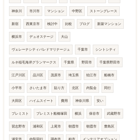
神奈川
市川市
マンション
中野区
ストーングレース
新宿
西東京市
検討中
比較
ブログ
新築マンション
横浜市
デュオステージ
大山
ヴェレーナシティパレドマリナージュ
千葉市
シントシティ
ルネ稲毛海岸グランマークス
千葉県
野田市
千葉県野田市
江戸川区
品川区
茂原市
埼玉県
狛江市
船橋市
小平市
さいたま市
貼り方
北区
内覧会
同行
大田区
ハイムスイート
費用
神奈川県
安い
プレミスト
プレミスト船橋塚田
横浜
保谷市
武蔵野市
習志野市
浦和区
上尾市
朝霞市
朝霞市
豊島区
浦安市
内覧同行
調布市
柏市
インテリアオプション