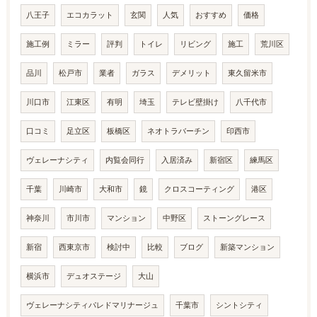
八王子
エコカラット
玄関
人気
おすすめ
価格
施工例
ミラー
評判
トイレ
リビング
施工
荒川区
品川
松戸市
業者
ガラス
デメリット
東久留米市
川口市
江東区
有明
埼玉
テレビ壁掛け
八千代市
口コミ
足立区
板橋区
ネオトラバーチン
印西市
ヴェレーナシティ
内覧会同行
入居済み
新宿区
練馬区
千葉
川崎市
大和市
鏡
クロスコーティング
港区
神奈川
市川市
マンション
中野区
ストーングレース
新宿
西東京市
検討中
比較
ブログ
新築マンション
横浜市
デュオステージ
大山
ヴェレーナシティパレドマリナージュ
千葉市
シントシティ