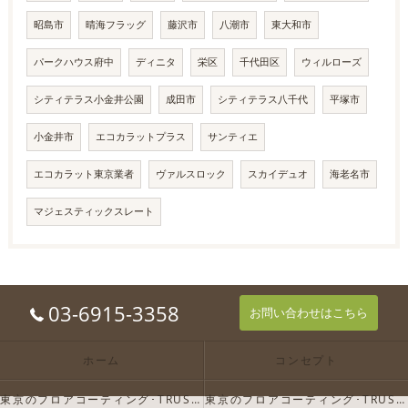
昭島市
晴海フラッグ
藤沢市
八潮市
東大和市
パークハウス府中
ディニタ
栄区
千代田区
ウィルローズ
シティテラス小金井公園
成田市
シティテラス八千代
平塚市
小金井市
エコカラットプラス
サンティエ
エコカラット東京業者
ヴァルスロック
スカイデュオ
海老名市
マジェスティックスレート
03-6915-3358
お問い合わせはこちら
ホーム
コンセプト
東京のフロアコーティング･TRUST-Dの口コミ情報
東京のフロアコーティング･TRUST-Dの評判