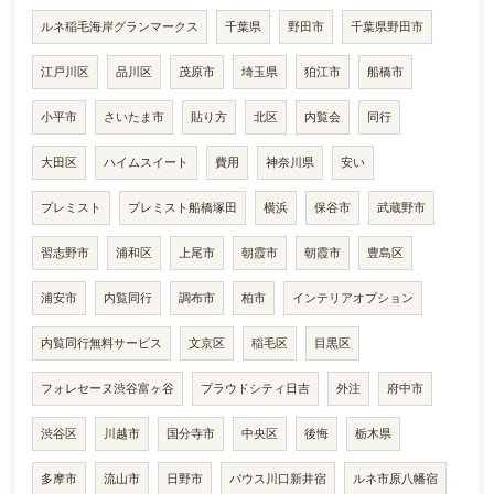
ルネ稲毛海岸グランマークス
千葉県
野田市
千葉県野田市
江戸川区
品川区
茂原市
埼玉県
狛江市
船橋市
小平市
さいたま市
貼り方
北区
内覧会
同行
大田区
ハイムスイート
費用
神奈川県
安い
プレミスト
プレミスト船橋塚田
横浜
保谷市
武蔵野市
習志野市
浦和区
上尾市
朝霞市
朝霞市
豊島区
浦安市
内覧同行
調布市
柏市
インテリアオプション
内覧同行無料サービス
文京区
稲毛区
目黒区
フォレセーヌ渋谷富ヶ谷
プラウドシティ日吉
外注
府中市
渋谷区
川越市
国分寺市
中央区
後悔
栃木県
多摩市
流山市
日野市
バウス川口新井宿
ルネ市原八幡宿