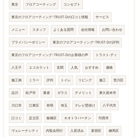
東京
フロアコーティング
コンセプト
東京のフロアコーティング･TRUST-Dの口コミ情報
サービス
メニュー
スタッフ
よくある質問
会社情報
お問い合わせ
プライバシーポリシー
東京のフロアコーティング･TRUST-Dの評判
東京のフロアコーティング･TRUST-Dのお客様の声
トラスト-ディ
八王子
エコカラット
玄関
人気
おすすめ
価格
施工例
ミラー
評判
トイレ
リビング
施工
荒川区
品川
松戸市
業者
ガラス
デメリット
東久留米市
川口市
江東区
有明
埼玉
テレビ壁掛け
八千代市
口コミ
足立区
板橋区
ネオトラバーチン
印西市
ヴェレーナシティ
内覧会同行
入居済み
新宿区
練馬区