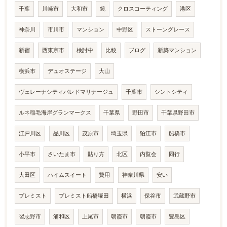
千葉
川崎市
大和市
鏡
クロスコーティング
港区
神奈川
市川市
マンション
中野区
ストーングレース
新宿
西東京市
検討中
比較
ブログ
新築マンション
横浜市
デュオステージ
大山
ヴェレーナシティパレドマリナージュ
千葉市
シントシティ
ルネ稲毛海岸グランマークス
千葉県
野田市
千葉県野田市
江戸川区
品川区
茂原市
埼玉県
狛江市
船橋市
小平市
さいたま市
貼り方
北区
内覧会
同行
大田区
ハイムスイート
費用
神奈川県
安い
プレミスト
プレミスト船橋塚田
横浜
保谷市
武蔵野市
習志野市
浦和区
上尾市
朝霞市
朝霞市
豊島区