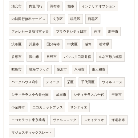
浦安市
内覧同行
調布市
柏市
インテリアオプション
内覧同行無料サービス
文京区
稲毛区
目黒区
フォレセーヌ渋谷富ヶ谷
プラウドシティ日吉
外注
府中市
渋谷区
川越市
国分寺市
中央区
後悔
栃木県
多摩市
流山市
日野市
バウス川口新井宿
ルネ市原八幡宿
昭島市
晴海フラッグ
藤沢市
八潮市
東大和市
パークハウス府中
ディニタ
栄区
千代田区
ウィルローズ
シティテラス小金井公園
成田市
シティテラス八千代
平塚市
小金井市
エコカラットプラス
サンティエ
エコカラット東京業者
ヴァルスロック
スカイデュオ
海老名市
マジェスティックスレート