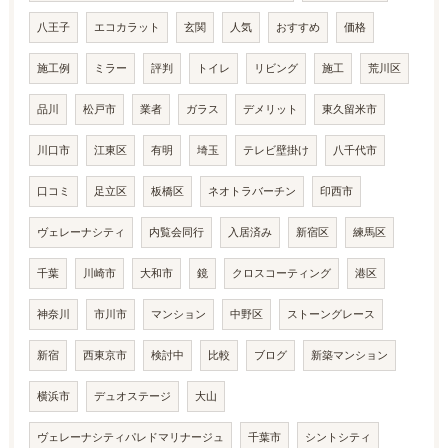
八王子
エコカラット
玄関
人気
おすすめ
価格
施工例
ミラー
評判
トイレ
リビング
施工
荒川区
品川
松戸市
業者
ガラス
デメリット
東久留米市
川口市
江東区
有明
埼玉
テレビ壁掛け
八千代市
口コミ
足立区
板橋区
ネオトラバーチン
印西市
ヴェレーナシティ
内覧会同行
入居済み
新宿区
練馬区
千葉
川崎市
大和市
鏡
クロスコーティング
港区
神奈川
市川市
マンション
中野区
ストーングレース
新宿
西東京市
検討中
比較
ブログ
新築マンション
横浜市
デュオステージ
大山
ヴェレーナシティパレドマリナージュ
千葉市
シントシティ