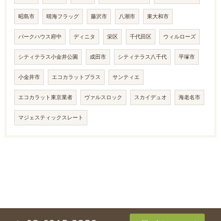
昭島市
晴海フラッグ
藤沢市
八潮市
東大和市
パークハウス府中
ディニタ
栄区
千代田区
ウィルローズ
シティテラス小金井公園
成田市
シティテラス八千代
平塚市
小金井市
エコカラットプラス
サンティエ
エコカラット東京業者
ヴァルスロック
スカイデュオ
海老名市
マジェスティックスレート