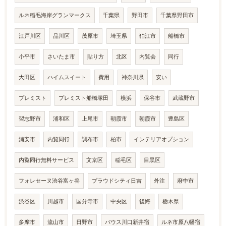
ルネ稲毛海岸グランマークス
千葉県
野田市
千葉県野田市
江戸川区
品川区
茂原市
埼玉県
狛江市
船橋市
小平市
さいたま市
貼り方
北区
内覧会
同行
大田区
ハイムスイート
費用
神奈川県
安い
プレミスト
プレミスト船橋塚田
横浜
保谷市
武蔵野市
習志野市
浦和区
上尾市
朝霞市
朝霞市
豊島区
浦安市
内覧同行
調布市
柏市
インテリアオプション
内覧同行無料サービス
文京区
稲毛区
目黒区
フォレセーヌ渋谷富ヶ谷
プラウドシティ日吉
外注
府中市
渋谷区
川越市
国分寺市
中央区
後悔
栃木県
多摩市
流山市
日野市
バウス川口新井宿
ルネ市原八幡宿