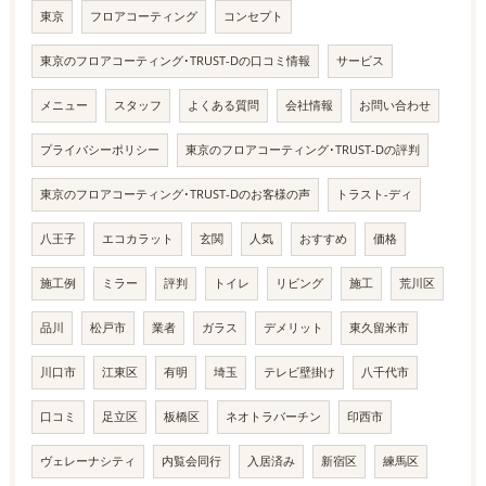
東京
フロアコーティング
コンセプト
東京のフロアコーティング･TRUST-Dの口コミ情報
サービス
メニュー
スタッフ
よくある質問
会社情報
お問い合わせ
プライバシーポリシー
東京のフロアコーティング･TRUST-Dの評判
東京のフロアコーティング･TRUST-Dのお客様の声
トラスト-ディ
八王子
エコカラット
玄関
人気
おすすめ
価格
施工例
ミラー
評判
トイレ
リビング
施工
荒川区
品川
松戸市
業者
ガラス
デメリット
東久留米市
川口市
江東区
有明
埼玉
テレビ壁掛け
八千代市
口コミ
足立区
板橋区
ネオトラバーチン
印西市
ヴェレーナシティ
内覧会同行
入居済み
新宿区
練馬区