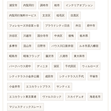
浦安市
内覧同行
調布市
柏市
インテリアオプション
内覧同行無料サービス
文京区
稲毛区
目黒区
フォレセーヌ渋谷富ヶ谷
プラウドシティ日吉
外注
府中市
渋谷区
川越市
国分寺市
中央区
後悔
栃木県
多摩市
流山市
日野市
バウス川口新井宿
ルネ市原八幡宿
昭島市
晴海フラッグ
藤沢市
八潮市
東大和市
パークハウス府中
ディニタ
栄区
千代田区
ウィルローズ
シティテラス小金井公園
成田市
シティテラス八千代
平塚市
小金井市
エコカラットプラス
サンティエ
エコカラット東京業者
ヴァルスロック
スカイデュオ
海老名市
マジェスティックスレート