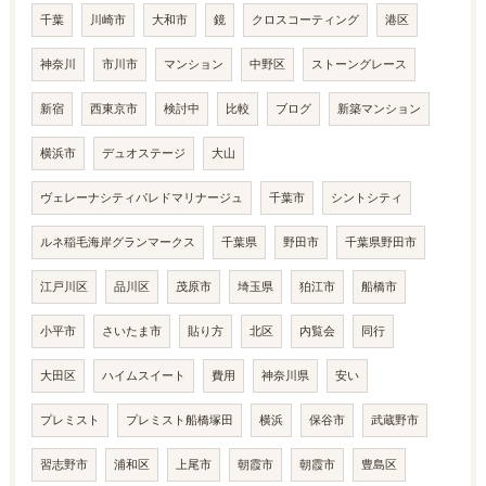
千葉
川崎市
大和市
鏡
クロスコーティング
港区
神奈川
市川市
マンション
中野区
ストーングレース
新宿
西東京市
検討中
比較
ブログ
新築マンション
横浜市
デュオステージ
大山
ヴェレーナシティパレドマリナージュ
千葉市
シントシティ
ルネ稲毛海岸グランマークス
千葉県
野田市
千葉県野田市
江戸川区
品川区
茂原市
埼玉県
狛江市
船橋市
小平市
さいたま市
貼り方
北区
内覧会
同行
大田区
ハイムスイート
費用
神奈川県
安い
プレミスト
プレミスト船橋塚田
横浜
保谷市
武蔵野市
習志野市
浦和区
上尾市
朝霞市
朝霞市
豊島区