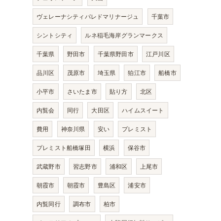
ヴェレーナシティパレドマリナージュ
千葉市
シントシティ
ルネ稲毛海岸グランマークス
千葉県
野田市
千葉県野田市
江戸川区
品川区
茂原市
埼玉県
狛江市
船橋市
小平市
さいたま市
貼り方
北区
内覧会
同行
大田区
ハイムスイート
費用
神奈川県
安い
プレミスト
プレミスト船橋塚田
横浜
保谷市
武蔵野市
習志野市
浦和区
上尾市
朝霞市
朝霞市
豊島区
浦安市
内覧同行
調布市
柏市