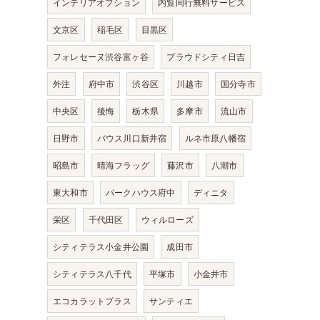
インテリアオプション
内覧同行無料サービス
文京区
稲毛区
目黒区
フォレセーヌ渋谷富ヶ谷
プラウドシティ日吉
外注
府中市
渋谷区
川越市
国分寺市
中央区
後悔
栃木県
多摩市
流山市
日野市
バウス川口新井宿
ルネ市原八幡宿
昭島市
晴海フラッグ
藤沢市
八潮市
東大和市
パークハウス府中
ディニタ
栄区
千代田区
ウィルローズ
シティテラス小金井公園
成田市
シティテラス八千代
平塚市
小金井市
エコカラットプラス
サンティエ