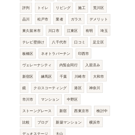
評判
トイレ
リビング
施工
荒川区
品川
松戸市
業者
ガラス
デメリット
東久留米市
川口市
江東区
有明
埼玉
テレビ壁掛け
八千代市
口コミ
足立区
板橋区
ネオトラバーチン
印西市
ヴェレーナシティ
内覧会同行
入居済み
新宿区
練馬区
千葉
川崎市
大和市
鏡
クロスコーティング
港区
神奈川
市川市
マンション
中野区
ストーングレース
新宿
西東京市
検討中
比較
ブログ
新築マンション
横浜市
デュオステージ
大山