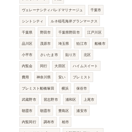
ヴェレーナシティパレドマリナージュ
千葉市
シントシティ
ルネ稲毛海岸グランマークス
千葉県
野田市
千葉県野田市
江戸川区
品川区
茂原市
埼玉県
狛江市
船橋市
小平市
さいたま市
貼り方
北区
内覧会
同行
大田区
ハイムスイート
費用
神奈川県
安い
プレミスト
プレミスト船橋塚田
横浜
保谷市
武蔵野市
習志野市
浦和区
上尾市
朝霞市
朝霞市
豊島区
浦安市
内覧同行
調布市
柏市