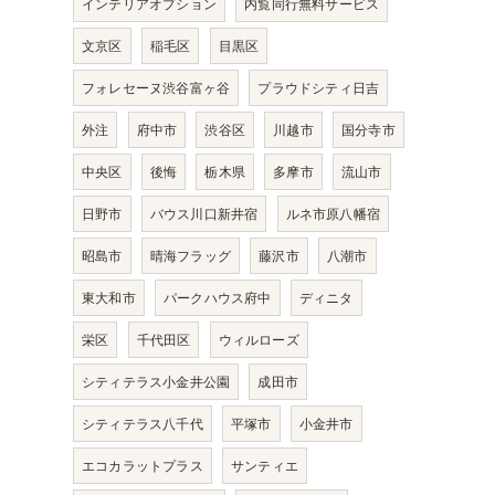
インテリアオプション
内覧同行無料サービス
文京区
稲毛区
目黒区
フォレセーヌ渋谷富ヶ谷
プラウドシティ日吉
外注
府中市
渋谷区
川越市
国分寺市
中央区
後悔
栃木県
多摩市
流山市
日野市
バウス川口新井宿
ルネ市原八幡宿
昭島市
晴海フラッグ
藤沢市
八潮市
東大和市
パークハウス府中
ディニタ
栄区
千代田区
ウィルローズ
シティテラス小金井公園
成田市
シティテラス八千代
平塚市
小金井市
エコカラットプラス
サンティエ