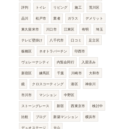
評判
トイレ
リビング
施工
荒川区
品川
松戸市
業者
ガラス
デメリット
東久留米市
川口市
江東区
有明
埼玉
テレビ壁掛け
八千代市
口コミ
足立区
板橋区
ネオトラバーチン
印西市
ヴェレーナシティ
内覧会同行
入居済み
新宿区
練馬区
千葉
川崎市
大和市
鏡
クロスコーティング
港区
神奈川
市川市
マンション
中野区
ストーングレース
新宿
西東京市
検討中
比較
ブログ
新築マンション
横浜市
デュオステージ
大山