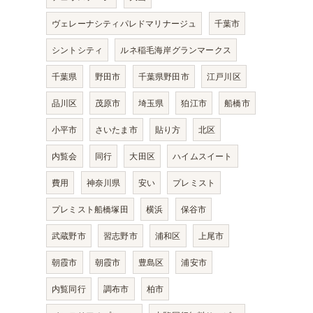
ヴェレーナシティパレドマリナージュ
千葉市
シントシティ
ルネ稲毛海岸グランマークス
千葉県
野田市
千葉県野田市
江戸川区
品川区
茂原市
埼玉県
狛江市
船橋市
小平市
さいたま市
貼り方
北区
内覧会
同行
大田区
ハイムスイート
費用
神奈川県
安い
プレミスト
プレミスト船橋塚田
横浜
保谷市
武蔵野市
習志野市
浦和区
上尾市
朝霞市
朝霞市
豊島区
浦安市
内覧同行
調布市
柏市