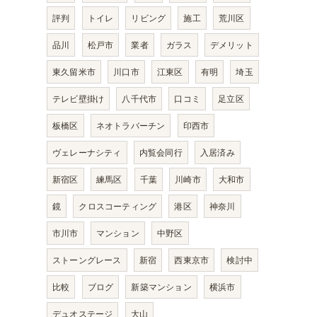
評判
トイレ
リビング
施工
荒川区
品川
松戸市
業者
ガラス
デメリット
東久留米市
川口市
江東区
有明
埼玉
テレビ壁掛け
八千代市
口コミ
足立区
板橋区
ネオトラバーチン
印西市
ヴェレーナシティ
内覧会同行
入居済み
新宿区
練馬区
千葉
川崎市
大和市
鏡
クロスコーティング
港区
神奈川
市川市
マンション
中野区
ストーングレース
新宿
西東京市
検討中
比較
ブログ
新築マンション
横浜市
デュオステージ
大山