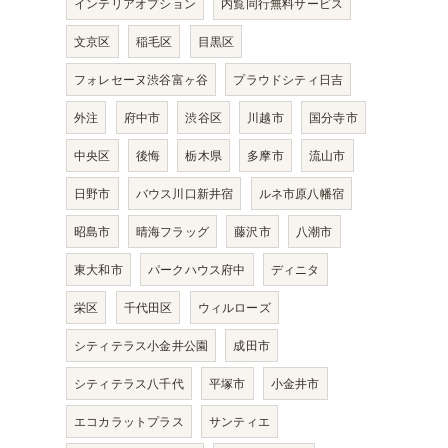
インテリアオプション
内覧同行無料サービス
文京区
稲毛区
目黒区
フォレセーヌ渋谷富ヶ谷
プラウドシティ日吉
外注
府中市
渋谷区
川越市
国分寺市
中央区
後悔
栃木県
多摩市
流山市
日野市
バウス川口新井宿
ルネ市原八幡宿
昭島市
晴海フラッグ
藤沢市
八潮市
東大和市
パークハウス府中
ディニタ
栄区
千代田区
ウィルローズ
シティテラス小金井公園
成田市
シティテラス八千代
平塚市
小金井市
エコカラットプラス
サンティエ