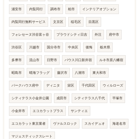
浦安市
内覧同行
調布市
柏市
インテリアオプション
内覧同行無料サービス
文京区
稲毛区
目黒区
フォレセーヌ渋谷富ヶ谷
プラウドシティ日吉
外注
府中市
渋谷区
川越市
国分寺市
中央区
後悔
栃木県
多摩市
流山市
日野市
バウス川口新井宿
ルネ市原八幡宿
昭島市
晴海フラッグ
藤沢市
八潮市
東大和市
パークハウス府中
ディニタ
栄区
千代田区
ウィルローズ
シティテラス小金井公園
成田市
シティテラス八千代
平塚市
小金井市
エコカラットプラス
サンティエ
エコカラット東京業者
ヴァルスロック
スカイデュオ
海老名市
マジェスティックスレート