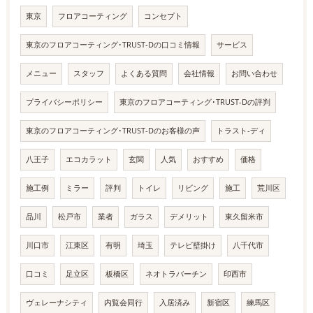
東京
フロアコーティング
コンセプト
東京のフロアコーティング･TRUST-Dの口コミ情報
サービス
メニュー
スタッフ
よくある質問
会社情報
お問い合わせ
プライバシーポリシー
東京のフロアコーティング･TRUST-Dの評判
東京のフロアコーティング･TRUST-Dのお客様の声
トラスト-ディ
八王子
エコカラット
玄関
人気
おすすめ
価格
施工例
ミラー
評判
トイレ
リビング
施工
荒川区
品川
松戸市
業者
ガラス
デメリット
東久留米市
川口市
江東区
有明
埼玉
テレビ壁掛け
八千代市
口コミ
足立区
板橋区
ネオトラバーチン
印西市
ヴェレーナシティ
内覧会同行
入居済み
新宿区
練馬区