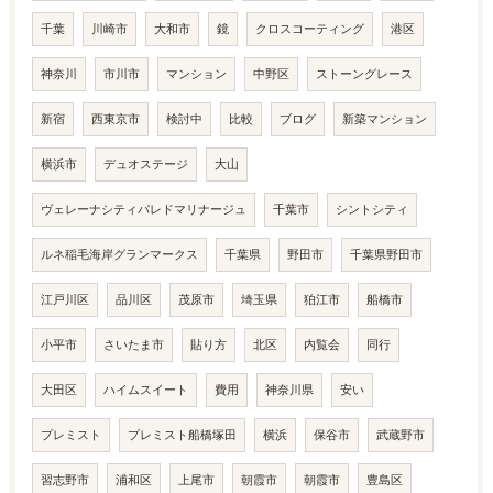
千葉
川崎市
大和市
鏡
クロスコーティング
港区
神奈川
市川市
マンション
中野区
ストーングレース
新宿
西東京市
検討中
比較
ブログ
新築マンション
横浜市
デュオステージ
大山
ヴェレーナシティパレドマリナージュ
千葉市
シントシティ
ルネ稲毛海岸グランマークス
千葉県
野田市
千葉県野田市
江戸川区
品川区
茂原市
埼玉県
狛江市
船橋市
小平市
さいたま市
貼り方
北区
内覧会
同行
大田区
ハイムスイート
費用
神奈川県
安い
プレミスト
プレミスト船橋塚田
横浜
保谷市
武蔵野市
習志野市
浦和区
上尾市
朝霞市
朝霞市
豊島区