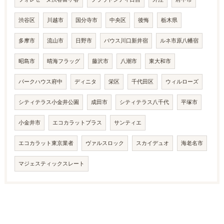
渋谷区
川越市
国分寺市
中央区
後悔
栃木県
多摩市
流山市
日野市
バウス川口新井宿
ルネ市原八幡宿
昭島市
晴海フラッグ
藤沢市
八潮市
東大和市
パークハウス府中
ディニタ
栄区
千代田区
ウィルローズ
シティテラス小金井公園
成田市
シティテラス八千代
平塚市
小金井市
エコカラットプラス
サンティエ
エコカラット東京業者
ヴァルスロック
スカイデュオ
海老名市
マジェスティックスレート