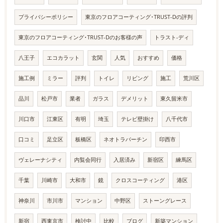
プライバシーポリシー
東京のフロアコーティング･TRUST-Dの評判
東京のフロアコーティング･TRUST-Dのお客様の声
トラスト-ディ
八王子
エコカラット
玄関
人気
おすすめ
価格
施工例
ミラー
評判
トイレ
リビング
施工
荒川区
品川
松戸市
業者
ガラス
デメリット
東久留米市
川口市
江東区
有明
埼玉
テレビ壁掛け
八千代市
口コミ
足立区
板橋区
ネオトラバーチン
印西市
ヴェレーナシティ
内覧会同行
入居済み
新宿区
練馬区
千葉
川崎市
大和市
鏡
クロスコーティング
港区
神奈川
市川市
マンション
中野区
ストーングレース
新宿
西東京市
検討中
比較
ブログ
新築マンション