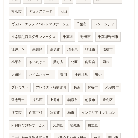
横浜市
デュオステージ
大山
ヴェレーナシティパレドマリナージュ
千葉市
シントシティ
ルネ稲毛海岸グランマークス
千葉県
野田市
千葉県野田市
江戸川区
品川区
茂原市
埼玉県
狛江市
船橋市
小平市
さいたま市
貼り方
北区
内覧会
同行
大田区
ハイムスイート
費用
神奈川県
安い
プレミスト
プレミスト船橋塚田
横浜
保谷市
武蔵野市
習志野市
浦和区
上尾市
朝霞市
朝霞市
豊島区
浦安市
内覧同行
調布市
柏市
インテリアオプション
内覧同行無料サービス
文京区
稲毛区
目黒区
フォレセーヌ渋谷富ヶ谷
プラウドシティ日吉
外注
府中市