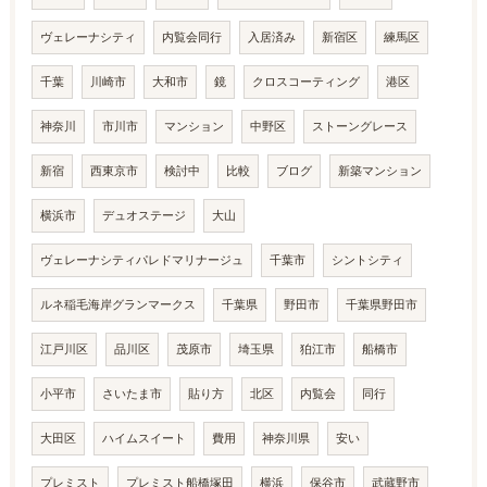
ヴェレーナシティ
内覧会同行
入居済み
新宿区
練馬区
千葉
川崎市
大和市
鏡
クロスコーティング
港区
神奈川
市川市
マンション
中野区
ストーングレース
新宿
西東京市
検討中
比較
ブログ
新築マンション
横浜市
デュオステージ
大山
ヴェレーナシティパレドマリナージュ
千葉市
シントシティ
ルネ稲毛海岸グランマークス
千葉県
野田市
千葉県野田市
江戸川区
品川区
茂原市
埼玉県
狛江市
船橋市
小平市
さいたま市
貼り方
北区
内覧会
同行
大田区
ハイムスイート
費用
神奈川県
安い
プレミスト
プレミスト船橋塚田
横浜
保谷市
武蔵野市