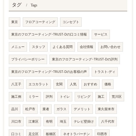
タグ
Tags
東京
フロアコーティング
コンセプト
東京のフロアコーティング･TRUST-Dの口コミ情報
サービス
メニュー
スタッフ
よくある質問
会社情報
お問い合わせ
プライバシーポリシー
東京のフロアコーティング･TRUST-Dの評判
東京のフロアコーティング･TRUST-Dのお客様の声
トラスト-ディ
八王子
エコカラット
玄関
人気
おすすめ
価格
施工例
ミラー
評判
トイレ
リビング
施工
荒川区
品川
松戸市
業者
ガラス
デメリット
東久留米市
川口市
江東区
有明
埼玉
テレビ壁掛け
八千代市
口コミ
足立区
板橋区
ネオトラバーチン
印西市