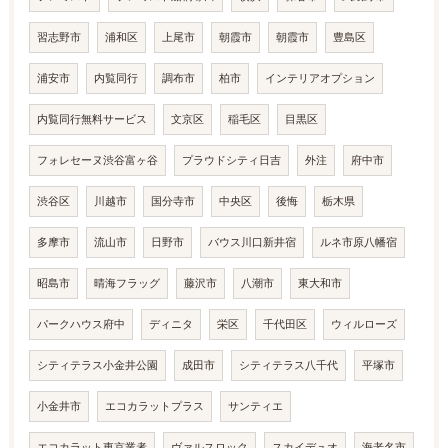
習志野市
浦和区
上尾市
朝霞市
朝霞市
豊島区
浦安市
内覧同行
調布市
柏市
インテリアオプション
内覧同行無料サービス
文京区
稲毛区
目黒区
フォレセーヌ渋谷富ヶ谷
プラウドシティ日吉
外注
府中市
渋谷区
川越市
国分寺市
中央区
後悔
栃木県
多摩市
流山市
日野市
バウス川口新井宿
ルネ市原八幡宿
昭島市
晴海フラッグ
藤沢市
八潮市
東大和市
パークハウス府中
ディニタ
栄区
千代田区
ウィルローズ
シティテラス小金井公園
成田市
シティテラス八千代
平塚市
小金井市
エコカラットプラス
サンティエ
エコカラット東京業者
ヴァルスロック
スカイデュオ
海老名市