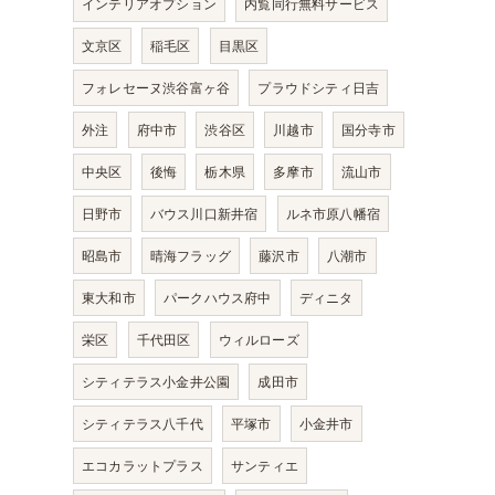
インテリアオプション
内覧同行無料サービス
文京区
稲毛区
目黒区
フォレセーヌ渋谷富ヶ谷
プラウドシティ日吉
外注
府中市
渋谷区
川越市
国分寺市
中央区
後悔
栃木県
多摩市
流山市
日野市
バウス川口新井宿
ルネ市原八幡宿
昭島市
晴海フラッグ
藤沢市
八潮市
東大和市
パークハウス府中
ディニタ
栄区
千代田区
ウィルローズ
シティテラス小金井公園
成田市
シティテラス八千代
平塚市
小金井市
エコカラットプラス
サンティエ