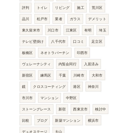
評判
トイレ
リビング
施工
荒川区
品川
松戸市
業者
ガラス
デメリット
東久留米市
川口市
江東区
有明
埼玉
テレビ壁掛け
八千代市
口コミ
足立区
板橋区
ネオトラバーチン
印西市
ヴェレーナシティ
内覧会同行
入居済み
新宿区
練馬区
千葉
川崎市
大和市
鏡
クロスコーティング
港区
神奈川
市川市
マンション
中野区
ストーングレース
新宿
西東京市
検討中
比較
ブログ
新築マンション
横浜市
デュオステージ
大山