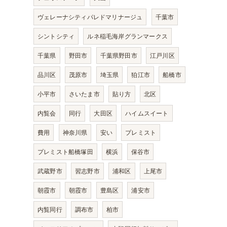
ヴェレーナシティパレドマリナージュ
千葉市
シントシティ
ルネ稲毛海岸グランマークス
千葉県
野田市
千葉県野田市
江戸川区
品川区
茂原市
埼玉県
狛江市
船橋市
小平市
さいたま市
貼り方
北区
内覧会
同行
大田区
ハイムスイート
費用
神奈川県
安い
プレミスト
プレミスト船橋塚田
横浜
保谷市
武蔵野市
習志野市
浦和区
上尾市
朝霞市
朝霞市
豊島区
浦安市
内覧同行
調布市
柏市