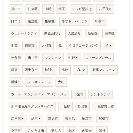
川口市
江東区
有明
埼玉
テレビ壁掛け
八千代市
口コミ
足立区
板橋区
ネオトラバーチン
印西市
ヴェレーナシティ
内覧会同行
入居済み
新宿区
練馬区
千葉
川崎市
大和市
鏡
クロスコーティング
港区
神奈川
市川市
マンション
中野区
ストーングレース
新宿
西東京市
検討中
比較
ブログ
新築マンション
横浜市
デュオステージ
大山
ヴェレーナシティパレドマリナージュ
千葉市
シントシティ
ルネ稲毛海岸グランマークス
千葉県
野田市
千葉県野田市
江戸川区
品川区
茂原市
埼玉県
狛江市
船橋市
小平市
さいたま市
貼り方
北区
内覧会
同行