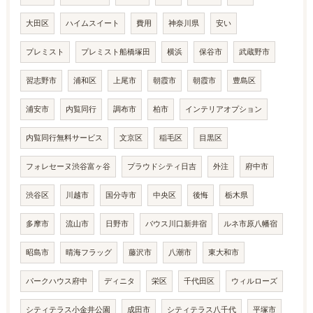
大田区
ハイムスイート
費用
神奈川県
安い
プレミスト
プレミスト船橋塚田
横浜
保谷市
武蔵野市
習志野市
浦和区
上尾市
朝霞市
朝霞市
豊島区
浦安市
内覧同行
調布市
柏市
インテリアオプション
内覧同行無料サービス
文京区
稲毛区
目黒区
フォレセーヌ渋谷富ヶ谷
プラウドシティ日吉
外注
府中市
渋谷区
川越市
国分寺市
中央区
後悔
栃木県
多摩市
流山市
日野市
バウス川口新井宿
ルネ市原八幡宿
昭島市
晴海フラッグ
藤沢市
八潮市
東大和市
パークハウス府中
ディニタ
栄区
千代田区
ウィルローズ
シティテラス小金井公園
成田市
シティテラス八千代
平塚市