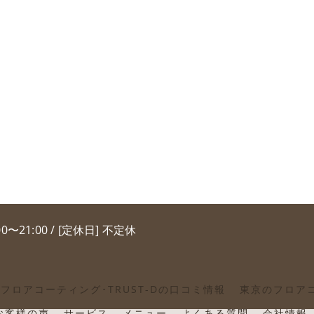
00〜21:00 / [定休日] 不定休
フロアコーティング･TRUST-Dの口コミ情報
東京のフロアコ
のお客様の声
サービス
メニュー
よくある質問
会社情報