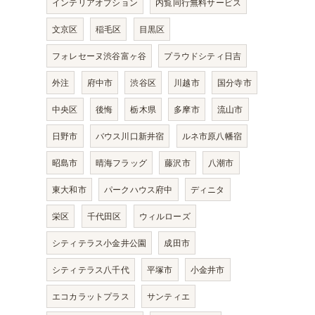
インテリアオプション
内覧同行無料サービス
文京区
稲毛区
目黒区
フォレセーヌ渋谷富ヶ谷
プラウドシティ日吉
外注
府中市
渋谷区
川越市
国分寺市
中央区
後悔
栃木県
多摩市
流山市
日野市
バウス川口新井宿
ルネ市原八幡宿
昭島市
晴海フラッグ
藤沢市
八潮市
東大和市
パークハウス府中
ディニタ
栄区
千代田区
ウィルローズ
シティテラス小金井公園
成田市
シティテラス八千代
平塚市
小金井市
エコカラットプラス
サンティエ