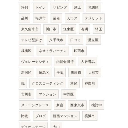
評判
トイレ
リビング
施工
荒川区
品川
松戸市
業者
ガラス
デメリット
東久留米市
川口市
江東区
有明
埼玉
テレビ壁掛け
八千代市
口コミ
足立区
板橋区
ネオトラバーチン
印西市
ヴェレーナシティ
内覧会同行
入居済み
新宿区
練馬区
千葉
川崎市
大和市
鏡
クロスコーティング
港区
神奈川
市川市
マンション
中野区
ストーングレース
新宿
西東京市
検討中
比較
ブログ
新築マンション
横浜市
デュオステージ
大山