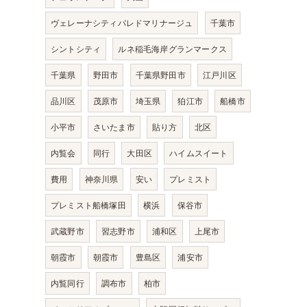
ヴェレーナシティパレドマリナージュ
千葉市
シントシティ
ルネ稲毛海岸グランマークス
千葉県
野田市
千葉県野田市
江戸川区
品川区
茂原市
埼玉県
狛江市
船橋市
小平市
さいたま市
貼り方
北区
内覧会
同行
大田区
ハイムスイート
費用
神奈川県
安い
プレミスト
プレミスト船橋塚田
横浜
保谷市
武蔵野市
習志野市
浦和区
上尾市
朝霞市
朝霞市
豊島区
浦安市
内覧同行
調布市
柏市