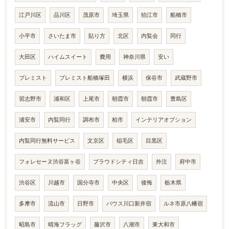
江戸川区
品川区
茂原市
埼玉県
狛江市
船橋市
小平市
さいたま市
貼り方
北区
内覧会
同行
大田区
ハイムスイート
費用
神奈川県
安い
プレミスト
プレミスト船橋塚田
横浜
保谷市
武蔵野市
習志野市
浦和区
上尾市
朝霞市
朝霞市
豊島区
浦安市
内覧同行
調布市
柏市
インテリアオプション
内覧同行無料サービス
文京区
稲毛区
目黒区
フォレセーヌ渋谷富ヶ谷
プラウドシティ日吉
外注
府中市
渋谷区
川越市
国分寺市
中央区
後悔
栃木県
多摩市
流山市
日野市
バウス川口新井宿
ルネ市原八幡宿
昭島市
晴海フラッグ
藤沢市
八潮市
東大和市