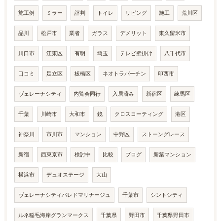
施工例
ミラー
評判
トイレ
リビング
施工
荒川区
品川
松戸市
業者
ガラス
デメリット
東久留米市
川口市
江東区
有明
埼玉
テレビ壁掛け
八千代市
口コミ
足立区
板橋区
ネオトラバーチン
印西市
ヴェレーナシティ
内覧会同行
入居済み
新宿区
練馬区
千葉
川崎市
大和市
鏡
クロスコーティング
港区
神奈川
市川市
マンション
中野区
ストーングレース
新宿
西東京市
検討中
比較
ブログ
新築マンション
横浜市
デュオステージ
大山
ヴェレーナシティパレドマリナージュ
千葉市
シントシティ
ルネ稲毛海岸グランマークス
千葉県
野田市
千葉県野田市