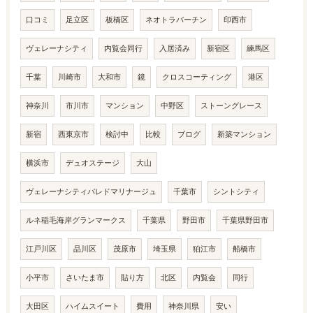
口コミ
足立区
板橋区
ネオトラバーチン
印西市
ヴェレーナシティ
内覧会同行
入居済み
新宿区
練馬区
千葉
川崎市
大和市
鏡
クロスコーティング
港区
神奈川
市川市
マンション
中野区
ストーングレース
新宿
西東京市
検討中
比較
ブログ
新築マンション
横浜市
デュオステージ
大山
ヴェレーナシティパレドマリナージュ
千葉市
シントシティ
ルネ稲毛海岸グランマークス
千葉県
野田市
千葉県野田市
江戸川区
品川区
茂原市
埼玉県
狛江市
船橋市
小平市
さいたま市
貼り方
北区
内覧会
同行
大田区
ハイムスイート
費用
神奈川県
安い