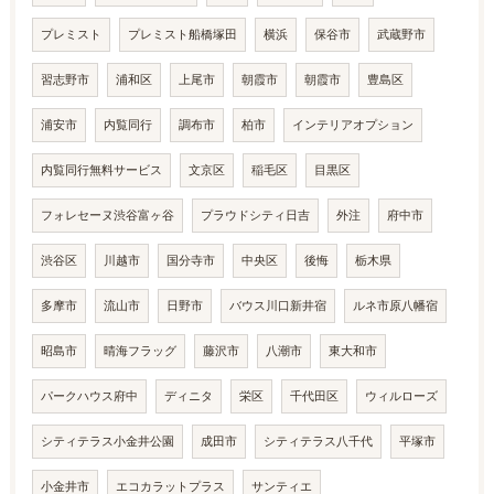
プレミスト
プレミスト船橋塚田
横浜
保谷市
武蔵野市
習志野市
浦和区
上尾市
朝霞市
朝霞市
豊島区
浦安市
内覧同行
調布市
柏市
インテリアオプション
内覧同行無料サービス
文京区
稲毛区
目黒区
フォレセーヌ渋谷富ヶ谷
プラウドシティ日吉
外注
府中市
渋谷区
川越市
国分寺市
中央区
後悔
栃木県
多摩市
流山市
日野市
バウス川口新井宿
ルネ市原八幡宿
昭島市
晴海フラッグ
藤沢市
八潮市
東大和市
パークハウス府中
ディニタ
栄区
千代田区
ウィルローズ
シティテラス小金井公園
成田市
シティテラス八千代
平塚市
小金井市
エコカラットプラス
サンティエ