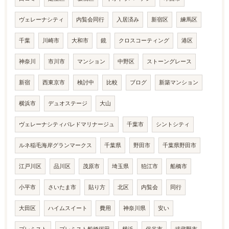
ヴェレーナシティ
内覧会同行
入居済み
新宿区
練馬区
千葉
川崎市
大和市
鏡
クロスコーティング
港区
神奈川
市川市
マンション
中野区
ストーングレース
新宿
西東京市
検討中
比較
ブログ
新築マンション
横浜市
デュオステージ
大山
ヴェレーナシティパレドマリナージュ
千葉市
シントシティ
ルネ稲毛海岸グランマークス
千葉県
野田市
千葉県野田市
江戸川区
品川区
茂原市
埼玉県
狛江市
船橋市
小平市
さいたま市
貼り方
北区
内覧会
同行
大田区
ハイムスイート
費用
神奈川県
安い