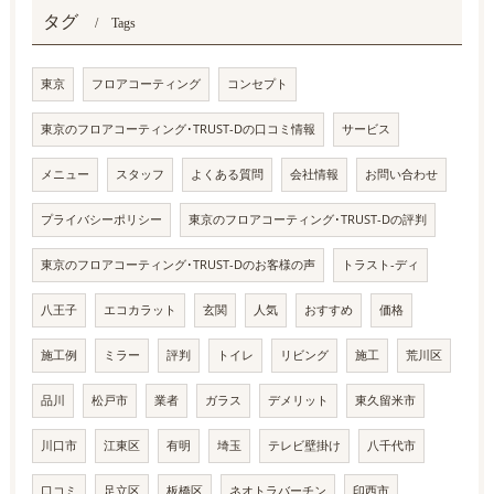
タグ
Tags
東京
フロアコーティング
コンセプト
東京のフロアコーティング･TRUST-Dの口コミ情報
サービス
メニュー
スタッフ
よくある質問
会社情報
お問い合わせ
プライバシーポリシー
東京のフロアコーティング･TRUST-Dの評判
東京のフロアコーティング･TRUST-Dのお客様の声
トラスト-ディ
八王子
エコカラット
玄関
人気
おすすめ
価格
施工例
ミラー
評判
トイレ
リビング
施工
荒川区
品川
松戸市
業者
ガラス
デメリット
東久留米市
川口市
江東区
有明
埼玉
テレビ壁掛け
八千代市
口コミ
足立区
板橋区
ネオトラバーチン
印西市