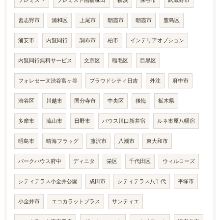
プレミスト
プレミスト船橋塚田
横浜
保谷市
武蔵野市
習志野市
浦和区
上尾市
朝霞市
朝霞市
豊島区
浦安市
内覧同行
調布市
柏市
インテリアオプション
内覧同行無料サービス
文京区
稲毛区
目黒区
フォレセーヌ渋谷富ヶ谷
プラウドシティ日吉
外注
府中市
渋谷区
川越市
国分寺市
中央区
後悔
栃木県
多摩市
流山市
日野市
バウス川口新井宿
ルネ市原八幡宿
昭島市
晴海フラッグ
藤沢市
八潮市
東大和市
パークハウス府中
ディニタ
栄区
千代田区
ウィルローズ
シティテラス小金井公園
成田市
シティテラス八千代
平塚市
小金井市
エコカラットプラス
サンティエ