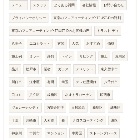
メニュー
スタッフ
よくある質問
会社情報
お問い合わせ
プライバシーポリシー
東京のフロアコーティング･TRUST-Dの評判
東京のフロアコーティング･TRUST-Dのお客様の声
トラスト-ディ
八王子
エコカラット
玄関
人気
おすすめ
価格
施工例
ミラー
評判
トイレ
リビング
施工
荒川区
品川
松戸市
業者
ガラス
デメリット
東久留米市
川口市
江東区
有明
埼玉
テレビ壁掛け
八千代市
口コミ
足立区
板橋区
ネオトラバーチン
印西市
ヴェレーナシティ
内覧会同行
入居済み
新宿区
練馬区
千葉
川崎市
大和市
鏡
クロスコーティング
港区
神奈川
市川市
マンション
中野区
ストーングレース