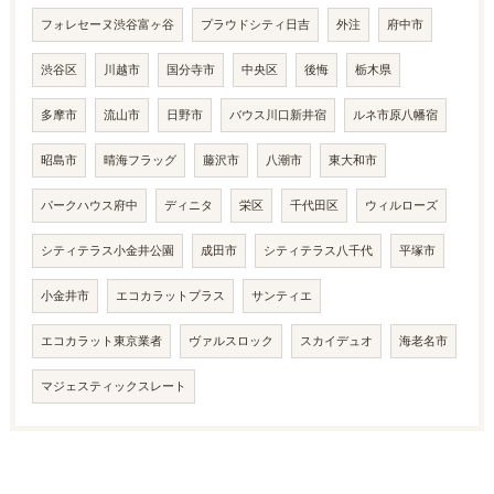
フォレセーヌ渋谷富ヶ谷
プラウドシティ日吉
外注
府中市
渋谷区
川越市
国分寺市
中央区
後悔
栃木県
多摩市
流山市
日野市
バウス川口新井宿
ルネ市原八幡宿
昭島市
晴海フラッグ
藤沢市
八潮市
東大和市
パークハウス府中
ディニタ
栄区
千代田区
ウィルローズ
シティテラス小金井公園
成田市
シティテラス八千代
平塚市
小金井市
エコカラットプラス
サンティエ
エコカラット東京業者
ヴァルスロック
スカイデュオ
海老名市
マジェスティックスレート