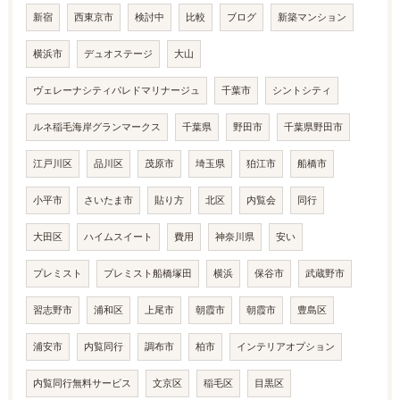
新宿
西東京市
検討中
比較
ブログ
新築マンション
横浜市
デュオステージ
大山
ヴェレーナシティパレドマリナージュ
千葉市
シントシティ
ルネ稲毛海岸グランマークス
千葉県
野田市
千葉県野田市
江戸川区
品川区
茂原市
埼玉県
狛江市
船橋市
小平市
さいたま市
貼り方
北区
内覧会
同行
大田区
ハイムスイート
費用
神奈川県
安い
プレミスト
プレミスト船橋塚田
横浜
保谷市
武蔵野市
習志野市
浦和区
上尾市
朝霞市
朝霞市
豊島区
浦安市
内覧同行
調布市
柏市
インテリアオプション
内覧同行無料サービス
文京区
稲毛区
目黒区