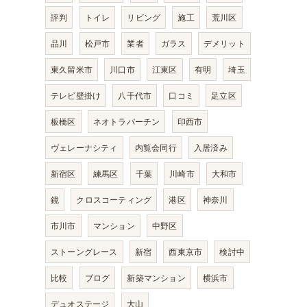
評判
トイレ
リビング
施工
荒川区
品川
松戸市
業者
ガラス
デメリット
東久留米市
川口市
江東区
有明
埼玉
テレビ壁掛け
八千代市
口コミ
足立区
板橋区
ネオトラバーチン
印西市
ヴェレーナシティ
内覧会同行
入居済み
新宿区
練馬区
千葉
川崎市
大和市
鏡
クロスコーティング
港区
神奈川
市川市
マンション
中野区
ストーングレース
新宿
西東京市
検討中
比較
ブログ
新築マンション
横浜市
デュオステージ
大山