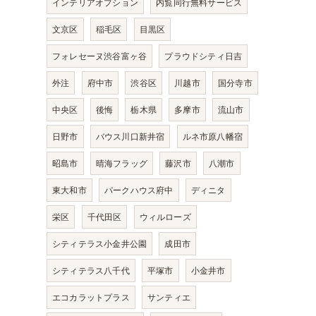
インテリアオプション
内覧同行無料サービス
文京区
稲毛区
目黒区
フォレセーヌ渋谷富ヶ谷
プラウドシティ日吉
外注
府中市
渋谷区
川越市
国分寺市
中央区
後悔
栃木県
多摩市
流山市
日野市
バウス川口新井宿
ルネ市原八幡宿
昭島市
晴海フラッグ
藤沢市
八潮市
東大和市
パークハウス府中
ディニタ
栄区
千代田区
ウィルローズ
シティテラス小金井公園
成田市
シティテラス八千代
平塚市
小金井市
エコカラットプラス
サンティエ