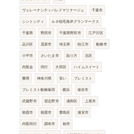
ヴェレーナシティパレドマリナージュ
千葉市
シントシティ
ルネ稲毛海岸グランマークス
千葉県
野田市
千葉県野田市
江戸川区
品川区
茂原市
埼玉県
狛江市
船橋市
小平市
さいたま市
貼り方
北区
内覧会
同行
大田区
ハイムスイート
費用
神奈川県
安い
プレミスト
プレミスト船橋塚田
横浜
保谷市
武蔵野市
習志野市
浦和区
上尾市
朝霞市
朝霞市
豊島区
浦安市
内覧同行
調布市
柏市