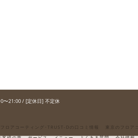
00〜21:00 / [定休日] 不定休
フロアコーティング･TRUST-Dの口コミ情報
東京のフロアコ
のお客様の声
サービス
メニュー
よくある質問
会社情報