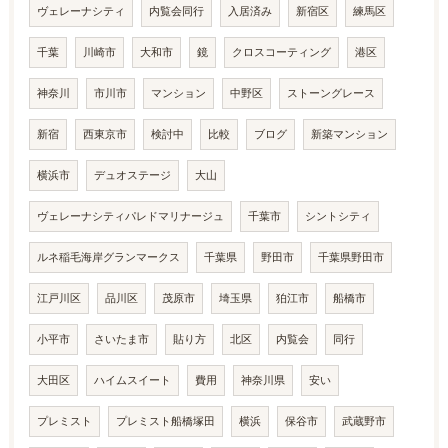
ヴェレーナシティ
内覧会同行
入居済み
新宿区
練馬区
千葉
川崎市
大和市
鏡
クロスコーティング
港区
神奈川
市川市
マンション
中野区
ストーングレース
新宿
西東京市
検討中
比較
ブログ
新築マンション
横浜市
デュオステージ
大山
ヴェレーナシティパレドマリナージュ
千葉市
シントシティ
ルネ稲毛海岸グランマークス
千葉県
野田市
千葉県野田市
江戸川区
品川区
茂原市
埼玉県
狛江市
船橋市
小平市
さいたま市
貼り方
北区
内覧会
同行
大田区
ハイムスイート
費用
神奈川県
安い
プレミスト
プレミスト船橋塚田
横浜
保谷市
武蔵野市