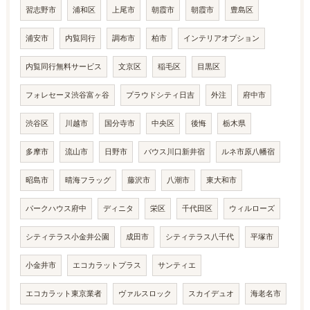
習志野市
浦和区
上尾市
朝霞市
朝霞市
豊島区
浦安市
内覧同行
調布市
柏市
インテリアオプション
内覧同行無料サービス
文京区
稲毛区
目黒区
フォレセーヌ渋谷富ヶ谷
プラウドシティ日吉
外注
府中市
渋谷区
川越市
国分寺市
中央区
後悔
栃木県
多摩市
流山市
日野市
バウス川口新井宿
ルネ市原八幡宿
昭島市
晴海フラッグ
藤沢市
八潮市
東大和市
パークハウス府中
ディニタ
栄区
千代田区
ウィルローズ
シティテラス小金井公園
成田市
シティテラス八千代
平塚市
小金井市
エコカラットプラス
サンティエ
エコカラット東京業者
ヴァルスロック
スカイデュオ
海老名市