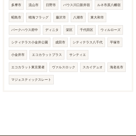
多摩市
流山市
日野市
バウス川口新井宿
ルネ市原八幡宿
昭島市
晴海フラッグ
藤沢市
八潮市
東大和市
パークハウス府中
ディニタ
栄区
千代田区
ウィルローズ
シティテラス小金井公園
成田市
シティテラス八千代
平塚市
小金井市
エコカラットプラス
サンティエ
エコカラット東京業者
ヴァルスロック
スカイデュオ
海老名市
マジェスティックスレート