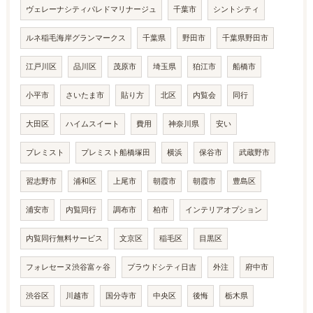
ヴェレーナシティパレドマリナージュ
千葉市
シントシティ
ルネ稲毛海岸グランマークス
千葉県
野田市
千葉県野田市
江戸川区
品川区
茂原市
埼玉県
狛江市
船橋市
小平市
さいたま市
貼り方
北区
内覧会
同行
大田区
ハイムスイート
費用
神奈川県
安い
プレミスト
プレミスト船橋塚田
横浜
保谷市
武蔵野市
習志野市
浦和区
上尾市
朝霞市
朝霞市
豊島区
浦安市
内覧同行
調布市
柏市
インテリアオプション
内覧同行無料サービス
文京区
稲毛区
目黒区
フォレセーヌ渋谷富ヶ谷
プラウドシティ日吉
外注
府中市
渋谷区
川越市
国分寺市
中央区
後悔
栃木県