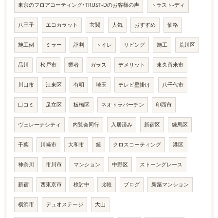
東京のフロアコーティング･TRUST-Dのお客様の声
トラスト-ディ
八王子
エコカラット
玄関
人気
おすすめ
価格
施工例
ミラー
評判
トイレ
リビング
施工
荒川区
品川
松戸市
業者
ガラス
デメリット
東久留米市
川口市
江東区
有明
埼玉
テレビ壁掛け
八千代市
口コミ
足立区
板橋区
ネオトラバーチン
印西市
ヴェレーナシティ
内覧会同行
入居済み
新宿区
練馬区
千葉
川崎市
大和市
鏡
クロスコーティング
港区
神奈川
市川市
マンション
中野区
ストーングレース
新宿
西東京市
検討中
比較
ブログ
新築マンション
横浜市
デュオステージ
大山