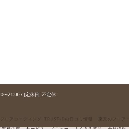
00〜21:00 / [定休日] 不定休
フロアコーティング･TRUST-Dの口コミ情報
東京のフロアコ
のお客様の声
サービス
メニュー
よくある質問
会社情報