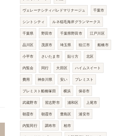
ヴェレーナシティパレドマリナージュ
千葉市
シントシティ
ルネ稲毛海岸グランマークス
千葉県
野田市
千葉県野田市
江戸川区
品川区
茂原市
埼玉県
狛江市
船橋市
小平市
さいたま市
貼り方
北区
内覧会
同行
大田区
ハイムスイート
費用
神奈川県
安い
プレミスト
プレミスト船橋塚田
横浜
保谷市
武蔵野市
習志野市
浦和区
上尾市
朝霞市
朝霞市
豊島区
浦安市
内覧同行
調布市
柏市