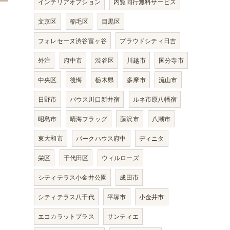
インテリアオプション
内覧同行無料サービス
文京区
稲毛区
目黒区
フォレセーヌ渋谷富ヶ谷
プラウドシティ日吉
外注
府中市
渋谷区
川越市
国分寺市
中央区
後悔
栃木県
多摩市
流山市
日野市
バウス川口新井宿
ルネ市原八幡宿
昭島市
晴海フラッグ
藤沢市
八潮市
東大和市
パークハウス府中
ディニタ
栄区
千代田区
ウィルローズ
シティテラス小金井公園
成田市
シティテラス八千代
平塚市
小金井市
エコカラットプラス
サンティエ