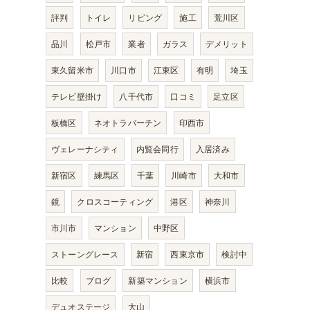
評判
トイレ
リビング
施工
荒川区
品川
松戸市
業者
ガラス
デメリット
東久留米市
川口市
江東区
有明
埼玉
テレビ壁掛け
八千代市
口コミ
足立区
板橋区
ネオトラバーチン
印西市
ヴェレーナシティ
内覧会同行
入居済み
新宿区
練馬区
千葉
川崎市
大和市
鏡
クロスコーティング
港区
神奈川
市川市
マンション
中野区
ストーングレース
新宿
西東京市
検討中
比較
ブログ
新築マンション
横浜市
デュオステージ
大山