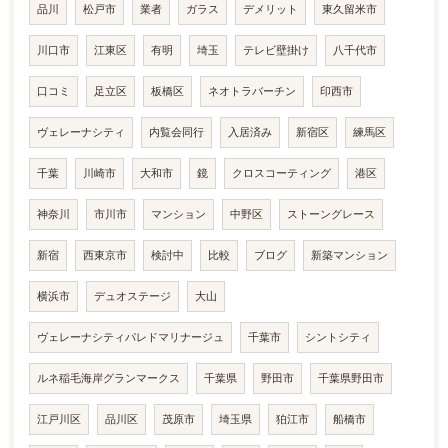
品川
松戸市
業者
ガラス
デメリット
東久留米市
川口市
江東区
有明
埼玉
テレビ壁掛け
八千代市
口コミ
足立区
板橋区
ネオトラバーチン
印西市
ヴェレーナシティ
内覧会同行
入居済み
新宿区
練馬区
千葉
川崎市
大和市
鏡
クロスコーティング
港区
神奈川
市川市
マンション
中野区
ストーングレース
新宿
西東京市
検討中
比較
ブログ
新築マンション
横浜市
デュオステージ
大山
ヴェレーナシティパレドマリナージュ
千葉市
シントシティ
ルネ稲毛海岸グランマークス
千葉県
野田市
千葉県野田市
江戸川区
品川区
茂原市
埼玉県
狛江市
船橋市