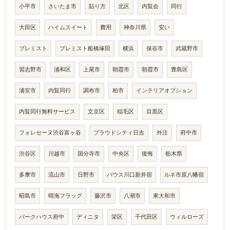
小平市
さいたま市
貼り方
北区
内覧会
同行
大田区
ハイムスイート
費用
神奈川県
安い
プレミスト
プレミスト船橋塚田
横浜
保谷市
武蔵野市
習志野市
浦和区
上尾市
朝霞市
朝霞市
豊島区
浦安市
内覧同行
調布市
柏市
インテリアオプション
内覧同行無料サービス
文京区
稲毛区
目黒区
フォレセーヌ渋谷富ヶ谷
プラウドシティ日吉
外注
府中市
渋谷区
川越市
国分寺市
中央区
後悔
栃木県
多摩市
流山市
日野市
バウス川口新井宿
ルネ市原八幡宿
昭島市
晴海フラッグ
藤沢市
八潮市
東大和市
パークハウス府中
ディニタ
栄区
千代田区
ウィルローズ