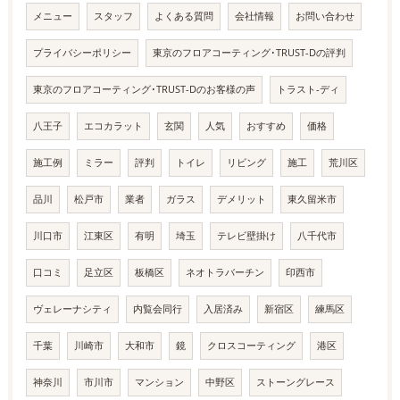
メニュー
スタッフ
よくある質問
会社情報
お問い合わせ
プライバシーポリシー
東京のフロアコーティング･TRUST-Dの評判
東京のフロアコーティング･TRUST-Dのお客様の声
トラスト-ディ
八王子
エコカラット
玄関
人気
おすすめ
価格
施工例
ミラー
評判
トイレ
リビング
施工
荒川区
品川
松戸市
業者
ガラス
デメリット
東久留米市
川口市
江東区
有明
埼玉
テレビ壁掛け
八千代市
口コミ
足立区
板橋区
ネオトラバーチン
印西市
ヴェレーナシティ
内覧会同行
入居済み
新宿区
練馬区
千葉
川崎市
大和市
鏡
クロスコーティング
港区
神奈川
市川市
マンション
中野区
ストーングレース