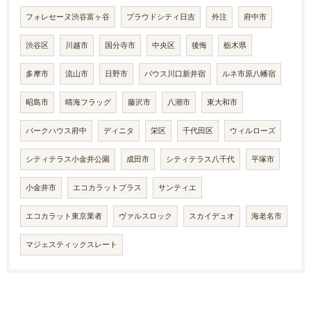
フォレセーヌ渋谷富ヶ谷
プラウドシティ日吉
外注
府中市
渋谷区
川越市
国分寺市
中央区
後悔
栃木県
多摩市
流山市
日野市
バウス川口新井宿
ルネ市原八幡宿
昭島市
晴海フラッグ
藤沢市
八潮市
東大和市
パークハウス府中
ディニタ
栄区
千代田区
ウィルローズ
シティテラス小金井公園
成田市
シティテラス八千代
平塚市
小金井市
エコカラットプラス
サンティエ
エコカラット東京業者
ヴァルスロック
スカイデュオ
海老名市
マジェスティックスレート