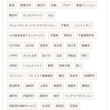
新宿
西東京市
検討中
比較
ブログ
新築マンション
横浜市
デュオステージ
大山
ヴェレーナシティパレドマリナージュ
千葉市
シントシティ
ルネ稲毛海岸グランマークス
千葉県
野田市
千葉県野田市
江戸川区
品川区
茂原市
埼玉県
狛江市
船橋市
小平市
さいたま市
貼り方
北区
内覧会
同行
大田区
ハイムスイート
費用
神奈川県
安い
プレミスト
プレミスト船橋塚田
横浜
保谷市
武蔵野市
習志野市
浦和区
上尾市
朝霞市
朝霞市
豊島区
浦安市
内覧同行
調布市
柏市
インテリアオプション
内覧同行無料サービス
文京区
稲毛区
目黒区